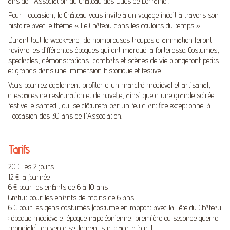
ans de l'Association du Château des Ducs de Lorraine !
Pour l'occasion, le Château vous invite à un voyage inédit à travers son
histoire avec le thème « Le Château dans les couloirs du temps ».
Durant tout le week-end, de nombreuses troupes d'animation feront
revivre les différentes époques qui ont marqué la forteresse. Costumes,
spectacles, démonstrations, combats et scènes de vie plongeront petits
et grands dans une immersion historique et festive.
Vous pourrez également profiter d'un marché médiéval et artisanal,
d'espaces de restauration et de buvette, ainsi que d'une grande soirée
festive le samedi, qui se clôturera par un feu d'artifice exceptionnel à
l'occasion des 30 ans de l'Association.
Tarifs
20 € les 2 jours
12 € la journée
6 € pour les enfants de 6 à 10 ans
Gratuit pour les enfants de moins de 6 ans
6 € pour les gens costumés (costume en rapport avec la Fête du Château
: époque médiévale, époque napoléonienne, première ou seconde guerre
mondiale), en vente seulement sur place le jour J