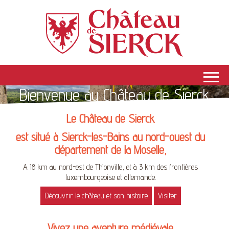
Bienvenue au Château de Sierck
Le
Château de Sierck
est situé à Sierck-les-Bains au nord-ouest du
département de la Moselle,
A 18 km au nord-est de Thionville, et à 3 km des frontières
luxembourgeoise et allemande.
Découvrir le château et son histoire
Visiter
Vivez une aventure médiévale